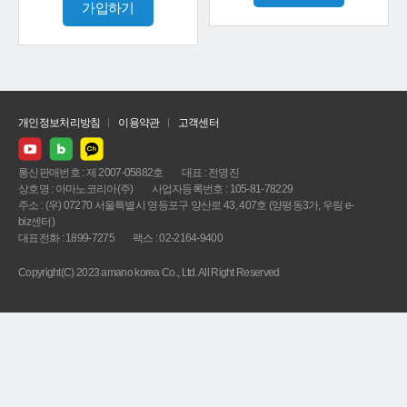
가입하기
개인정보처리방침
이용약관
고객센터
통신판매번호 : 제 2007-05882호
대표 : 전명진
상호명 : 아마노코리아(주)
사업자등록번호 : 105-81-78229
주소 : (우) 07270 서울특별시 영등포구 양산로 43, 407호 (양평동3가, 우림 e-
biz센터)
대표전화 : 1899-7275
팩스 : 02-2164-9400
Copyright(C) 2023 amano korea Co., Ltd. All Right Reserved