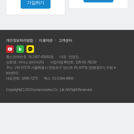
가입하기
개인정보처리방침
이용약관
고객센터
통신판매번호 : 제 2007-05882호
대표 : 전명진
상호명 : 아마노코리아(주)
사업자등록번호 : 105-81-78229
주소 : (우) 07270 서울특별시 영등포구 양산로 43, 407호 (양평동3가, 우림 e-
biz센터)
대표전화 : 1899-7275
팩스 : 02-2164-9400
Copyright(C) 2023 amano korea Co., Ltd. All Right Reserved