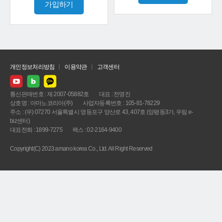
가입하기
개인정보처리방침
이용약관
고객센터
통신판매번호 : 제 2007-05882호
대표 : 전명진
상호명 : 아마노코리아(주)
사업자등록번호 : 105-81-78229
주소 : (우) 07270 서울특별시 영등포구 양산로 43, 407호 (양평동3가, 우림 e-
biz센터)
대표전화 : 1899-7275
팩스 : 02-2164-9400
Copyright(C) 2023 amano korea Co., Ltd. All Right Reserved