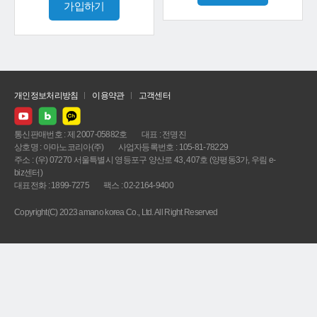
가입하기
개인정보처리방침
이용약관
고객센터
통신판매번호 : 제 2007-05882호
대표 : 전명진
상호명 : 아마노코리아(주)
사업자등록번호 : 105-81-78229
주소 : (우) 07270 서울특별시 영등포구 양산로 43, 407호 (양평동3가, 우림 e-
biz센터)
대표전화 : 1899-7275
팩스 : 02-2164-9400
Copyright(C) 2023 amano korea Co., Ltd. All Right Reserved