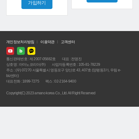
가입하기
개인정보처리방침
이용약관
고객센터
통신판매번호 : 제 2007-05882호
대표 : 전명진
상호명 : 아마노코리아(주)
사업자등록번호 : 105-81-78229
주소 : (우) 07270 서울특별시 영등포구 양산로 43, 407호 (양평동3가, 우림 e-
biz센터)
대표전화 : 1899-7275
팩스 : 02-2164-9400
Copyright(C) 2023 amano korea Co., Ltd. All Right Reserved