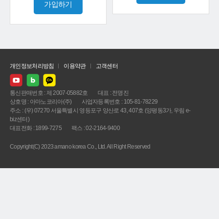
가입하기
개인정보처리방침
이용약관
고객센터
통신판매번호 : 제 2007-05882호
대표 : 전명진
상호명 : 아마노코리아(주)
사업자등록번호 : 105-81-78229
주소 : (우) 07270 서울특별시 영등포구 양산로 43, 407호 (양평동3가, 우림 e-
biz센터)
대표전화 : 1899-7275
팩스 : 02-2164-9400
Copyright(C) 2023 amano korea Co., Ltd. All Right Reserved