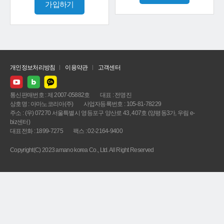
가입하기
개인정보처리방침
이용약관
고객센터
통신판매번호 : 제 2007-05882호
대표 : 전명진
상호명 : 아마노코리아(주)
사업자등록번호 : 105-81-78229
주소 : (우) 07270 서울특별시 영등포구 양산로 43, 407호 (양평동3가, 우림 e-
biz센터)
대표전화 : 1899-7275
팩스 : 02-2164-9400
Copyright(C) 2023 amano korea Co., Ltd. All Right Reserved