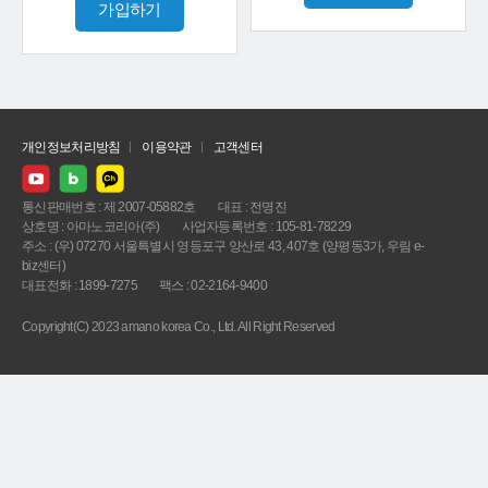
가입하기
개인정보처리방침
이용약관
고객센터
통신판매번호 : 제 2007-05882호
대표 : 전명진
상호명 : 아마노코리아(주)
사업자등록번호 : 105-81-78229
주소 : (우) 07270 서울특별시 영등포구 양산로 43, 407호 (양평동3가, 우림 e-
biz센터)
대표전화 : 1899-7275
팩스 : 02-2164-9400
Copyright(C) 2023 amano korea Co., Ltd. All Right Reserved