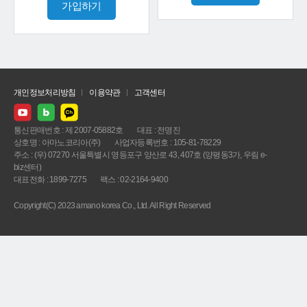
가입하기
개인정보처리방침
이용약관
고객센터
통신판매번호 : 제 2007-05882호
대표 : 전명진
상호명 : 아마노코리아(주)
사업자등록번호 : 105-81-78229
주소 : (우) 07270 서울특별시 영등포구 양산로 43, 407호 (양평동3가, 우림 e-
biz센터)
대표전화 : 1899-7275
팩스 : 02-2164-9400
Copyright(C) 2023 amano korea Co., Ltd. All Right Reserved