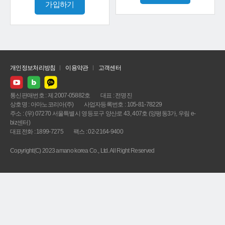
가입하기
개인정보처리방침
이용약관
고객센터
통신판매번호 : 제 2007-05882호
대표 : 전명진
상호명 : 아마노코리아(주)
사업자등록번호 : 105-81-78229
주소 : (우) 07270 서울특별시 영등포구 양산로 43, 407호 (양평동3가, 우림 e-
biz센터)
대표전화 : 1899-7275
팩스 : 02-2164-9400
Copyright(C) 2023 amano korea Co., Ltd. All Right Reserved