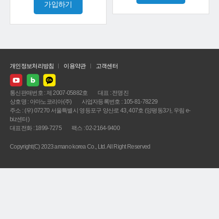
가입하기
개인정보처리방침
이용약관
고객센터
통신판매번호 : 제 2007-05882호
대표 : 전명진
상호명 : 아마노코리아(주)
사업자등록번호 : 105-81-78229
주소 : (우) 07270 서울특별시 영등포구 양산로 43, 407호 (양평동3가, 우림 e-
biz센터)
대표전화 : 1899-7275
팩스 : 02-2164-9400
Copyright(C) 2023 amano korea Co., Ltd. All Right Reserved