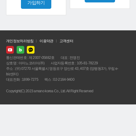
가입하기
개인정보처리방침
이용약관
고객센터
통신판매번호 : 제 2007-05882호
대표 : 전명진
상호명 : 아마노코리아(주)
사업자등록번호 : 105-81-78229
주소 : (우) 07270 서울특별시 영등포구 양산로 43, 407호 (양평동3가, 우림 e-
biz센터)
대표전화 : 1899-7275
팩스 : 02-2164-9400
Copyright(C) 2023 amano korea Co., Ltd. All Right Reserved