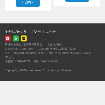
가입하기
개인정보처리방침
이용약관
고객센터
통신판매번호 : 제 2007-05882호
대표 : 전명진
상호명 : 아마노코리아(주)
사업자등록번호 : 105-81-78229
주소 : (우) 07270 서울특별시 영등포구 양산로 43, 407호 (양평동3가, 우림 e-
biz센터)
대표전화 : 1899-7275
팩스 : 02-2164-9400
Copyright(C) 2023 amano korea Co., Ltd. All Right Reserved