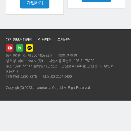
가입하기
개인정보처리방침
이용약관
고객센터
통신판매번호 : 제 2007-05882호
대표 : 전명진
상호명 : 아마노코리아(주)
사업자등록번호 : 105-81-78229
주소 : (우) 07270 서울특별시 영등포구 양산로 43, 407호 (양평동3가, 우림 e-
biz센터)
대표전화 : 1899-7275
팩스 : 02-2164-9400
Copyright(C) 2023 amano korea Co., Ltd. All Right Reserved