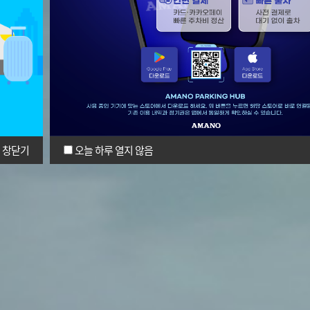
창닫기
오늘 하루 열지 않음