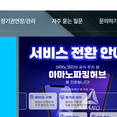
주메뉴 바로가기
본문 바로가기
정기권연장/관리
자주 묻는 질문
문의하