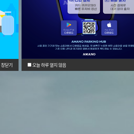
창닫기
오늘 하루 열지 않음