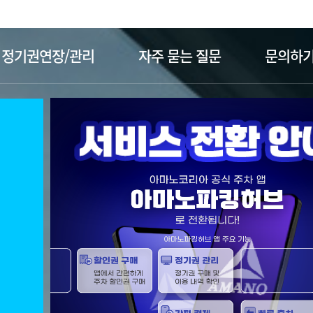
주메뉴 바로가기
본문 바로가기
정기권연장/관리
자주 묻는 질문
문의하