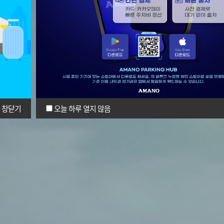
창닫기
오늘 하루 열지 않음