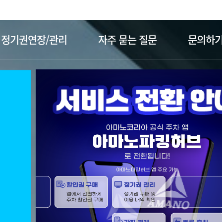
주메뉴 바로가기
본문 바로가기
정기권연장/관리
자주 묻는 질문
문의하