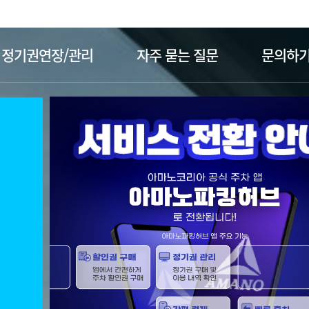
주메뉴 바로가기
본문 바로가기
정기권연장/관리
자주 묻는 질문
문의하