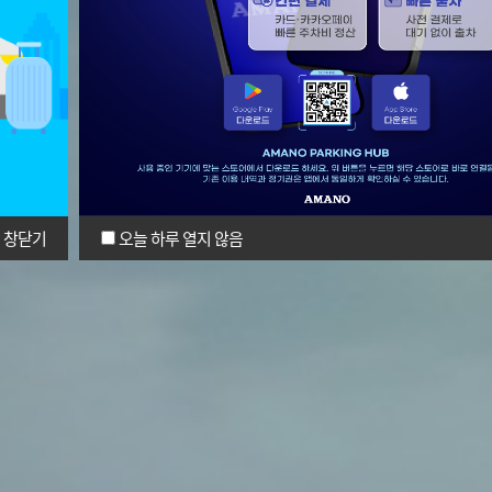
창닫기
오늘 하루 열지 않음