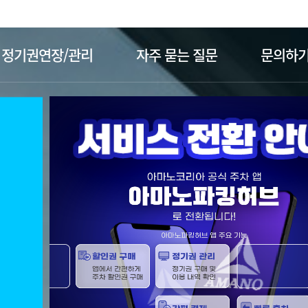
주메뉴 바로가기
본문 바로가기
정기권연장/관리
자주 묻는 질문
문의하