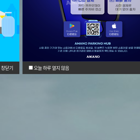
창닫기
오늘 하루 열지 않음