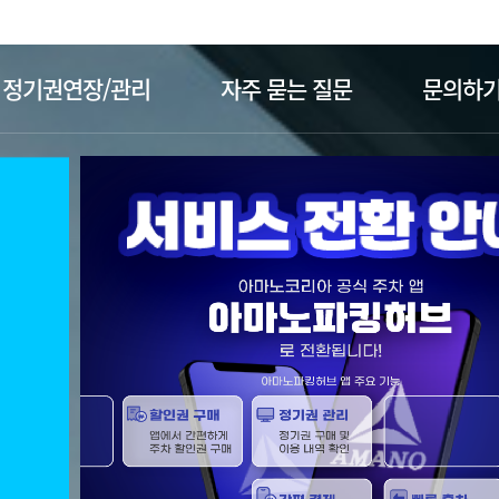
주메뉴 바로가기
본문 바로가기
정기권연장/관리
자주 묻는 질문
문의하