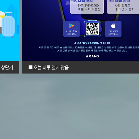
창닫기
오늘 하루 열지 않음