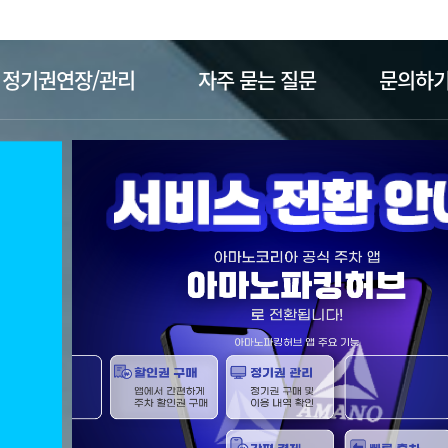
주메뉴 바로가기
본문 바로가기
정기권연장/관리
자주 묻는 질문
문의하