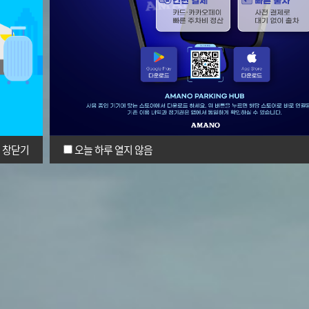
창닫기
오늘 하루 열지 않음