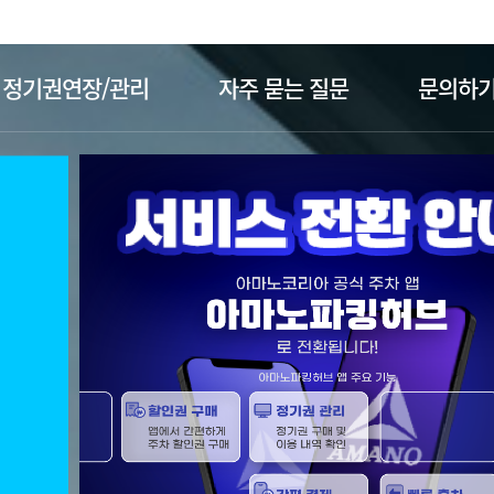
주메뉴 바로가기
본문 바로가기
정기권연장/관리
자주 묻는 질문
문의하