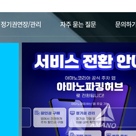
주메뉴 바로가기
본문 바로가기
정기권연장/관리
자주 묻는 질문
문의하