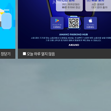
창닫기
오늘 하루 열지 않음