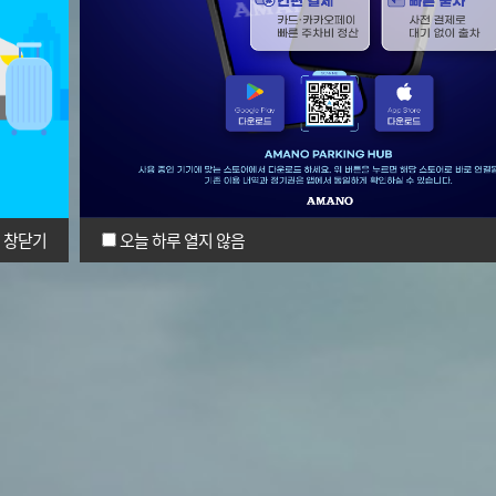
창닫기
오늘 하루 열지 않음