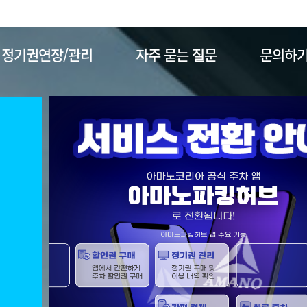
주메뉴 바로가기
본문 바로가기
정기권연장/관리
자주 묻는 질문
문의하