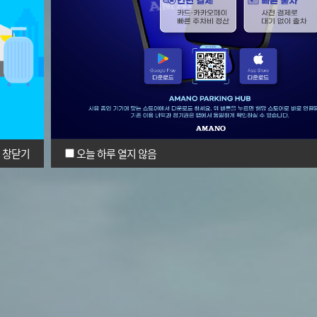
창닫기
오늘 하루 열지 않음