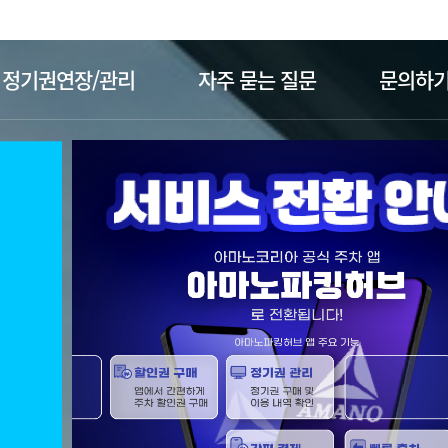
주메뉴 바로가기
본문 바로가기
정기권연장/관리
자주 묻는 질문
문의하