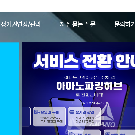
주메뉴 바로가기
본문 바로가기
정기권연장/관리
자주 묻는 질문
문의하