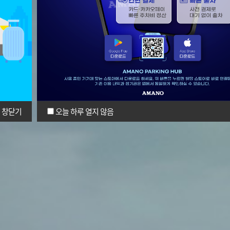
창닫기
오늘 하루 열지 않음