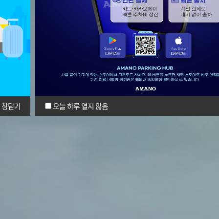
창닫기
오늘 하루 열지 않음