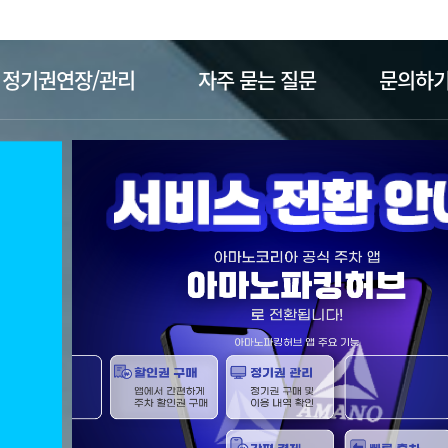
주메뉴 바로가기
본문 바로가기
정기권연장/관리
자주 묻는 질문
문의하