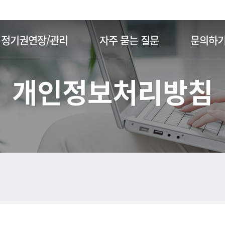
주메뉴 바로가기
본문 바로가기
정기권연장/관리
자주 묻는 질문
문의하
개인정보처리방침