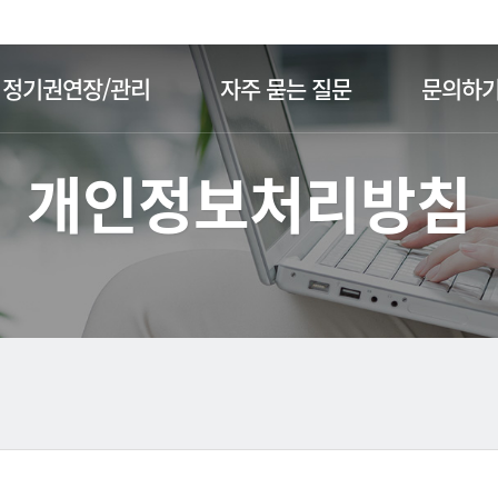
주메뉴 바로가기
본문 바로가기
정기권연장/관리
자주 묻는 질문
문의하
개인정보처리방침