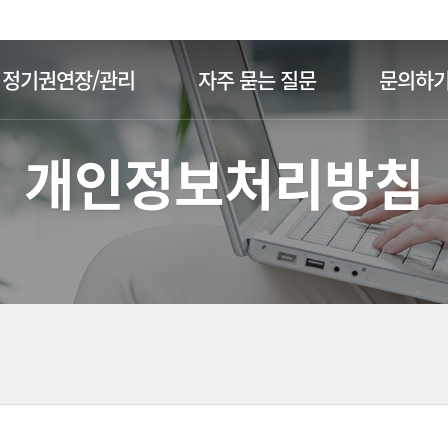
주메뉴 바로가기
본문 바로가기
정기권연장/관리
자주 묻는 질문
문의하
개인정보처리방침