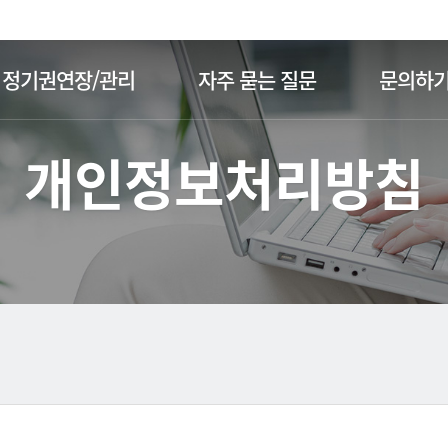
주메뉴 바로가기
본문 바로가기
정기권연장/관리
자주 묻는 질문
문의하
개인정보처리방침