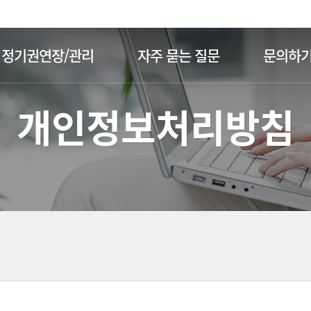
주메뉴 바로가기
본문 바로가기
정기권연장/관리
자주 묻는 질문
문의하
개인정보처리방침