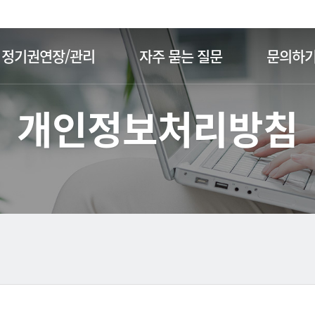
주메뉴 바로가기
본문 바로가기
정기권연장/관리
자주 묻는 질문
문의하
개인정보처리방침