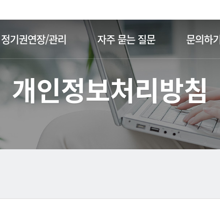
주메뉴 바로가기
본문 바로가기
정기권연장/관리
자주 묻는 질문
문의하
개인정보처리방침