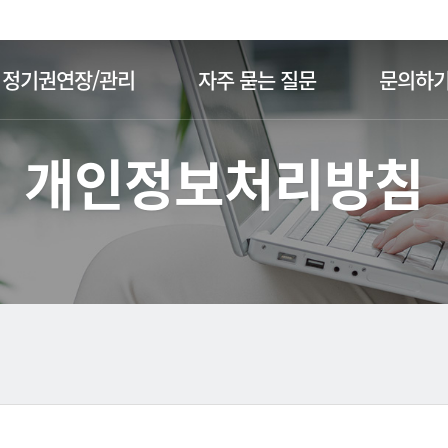
주메뉴 바로가기
본문 바로가기
정기권연장/관리
자주 묻는 질문
문의하
개인정보처리방침