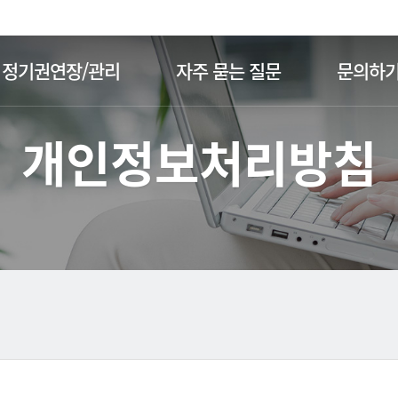
주메뉴 바로가기
본문 바로가기
정기권연장/관리
자주 묻는 질문
문의하
개인정보처리방침