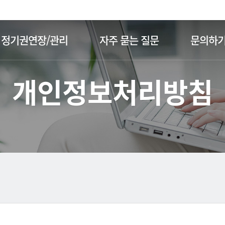
주메뉴 바로가기
본문 바로가기
정기권연장/관리
자주 묻는 질문
문의하
개인정보처리방침