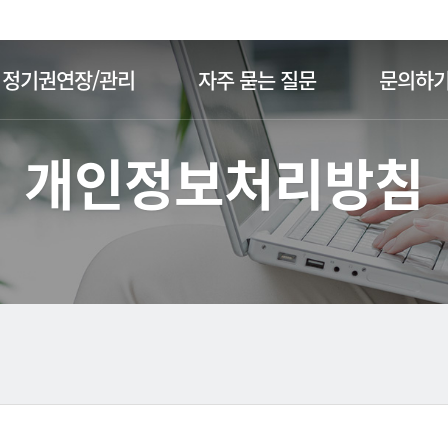
주메뉴 바로가기
본문 바로가기
정기권연장/관리
자주 묻는 질문
문의하
개인정보처리방침