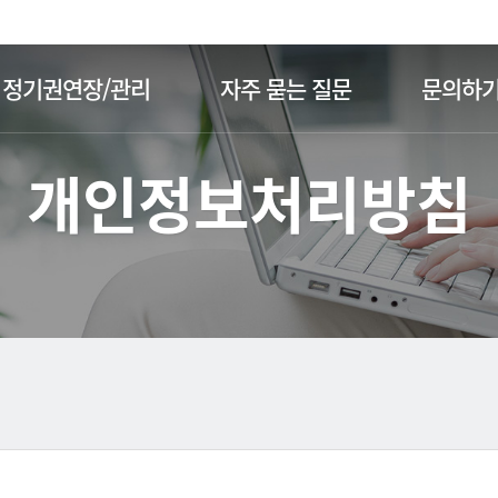
주메뉴 바로가기
본문 바로가기
정기권연장/관리
자주 묻는 질문
문의하
개인정보처리방침