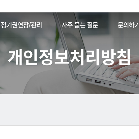
주메뉴 바로가기
본문 바로가기
정기권연장/관리
자주 묻는 질문
문의하
개인정보처리방침