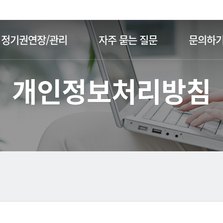
주메뉴 바로가기
본문 바로가기
정기권연장/관리
자주 묻는 질문
문의하
개인정보처리방침