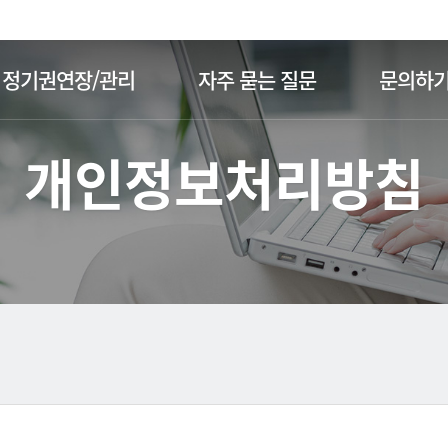
주메뉴 바로가기
본문 바로가기
정기권연장/관리
자주 묻는 질문
문의하
개인정보처리방침