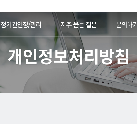
주메뉴 바로가기
본문 바로가기
정기권연장/관리
자주 묻는 질문
문의하
개인정보처리방침