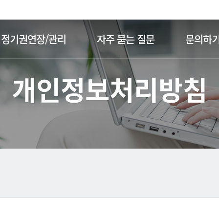
주메뉴 바로가기
본문 바로가기
정기권연장/관리
자주 묻는 질문
문의하
개인정보처리방침