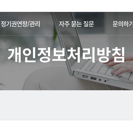
주메뉴 바로가기
본문 바로가기
정기권연장/관리
자주 묻는 질문
문의하
개인정보처리방침