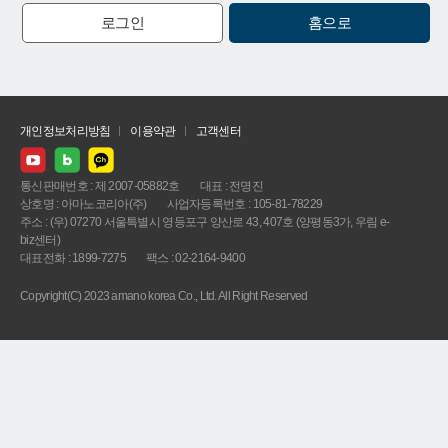
로그인
홈으로
개인정보처리방침
이용약관
고객센터
통신판매번호 : 제 2007-05882호
대표 : 전명진
상호명 : 아마노코리아(주)
사업자등록번호 : 105-81-78229
주소 : (우) 07270 서울특별시 영등포구 양산로 43, 407호 (양평동3가, 우림 e-
biz센터)
대표전화 : 1899-7275
팩스 : 02-2164-9400
Copyright(C) 2023 amano korea Co., Ltd. All Right Reserved