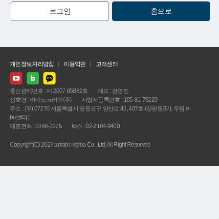
로그인
홈으로
개인정보처리방침
이용약관
고객센터
통신판매번호 : 제 2007-05882호
대표 : 전명진
상호명 : 아마노코리아(주)
사업자등록번호 : 105-81-78229
주소 : (우) 07270 서울특별시 영등포구 양산로 43, 407호 (양평동3가, 우림 e-
biz센터)
대표전화 : 1899-7275
팩스 : 02-2164-9400
Copyright(C) 2023 amano korea Co., Ltd. All Right Reserved