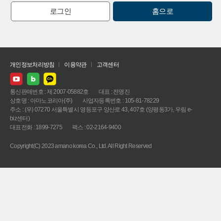
로그인
홈으로
개인정보처리방침
이용약관
고객센터
통신판매번호 : 제 2007-05882호
대표 : 전명진
상호명 : 아마노코리아(주)
사업자등록번호 : 105-81-78229
주소 : (우) 07270 서울특별시 영등포구 양산로 43, 407호 (양평동3가, 우림 e-
biz센터)
대표전화 : 1899-7275
팩스 : 02-2164-9400
Copyright(C) 2023 amano korea Co., Ltd. All Right Reserved