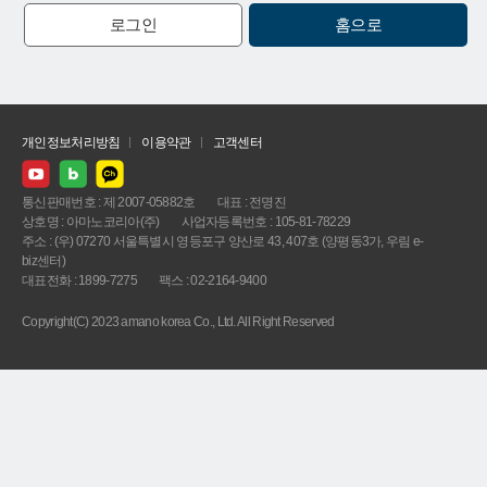
로그인
홈으로
개인정보처리방침
이용약관
고객센터
통신판매번호 : 제 2007-05882호
대표 : 전명진
상호명 : 아마노코리아(주)
사업자등록번호 : 105-81-78229
주소 : (우) 07270 서울특별시 영등포구 양산로 43, 407호 (양평동3가, 우림 e-
biz센터)
대표전화 : 1899-7275
팩스 : 02-2164-9400
Copyright(C) 2023 amano korea Co., Ltd. All Right Reserved