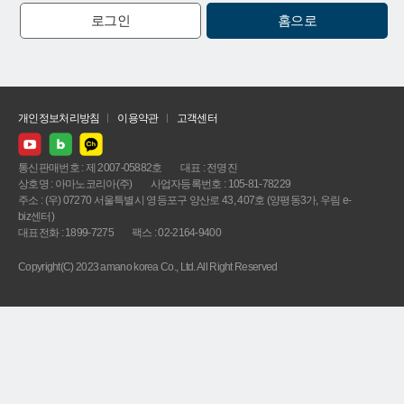
로그인
홈으로
개인정보처리방침
이용약관
고객센터
통신판매번호 : 제 2007-05882호
대표 : 전명진
상호명 : 아마노코리아(주)
사업자등록번호 : 105-81-78229
주소 : (우) 07270 서울특별시 영등포구 양산로 43, 407호 (양평동3가, 우림 e-
biz센터)
대표전화 : 1899-7275
팩스 : 02-2164-9400
Copyright(C) 2023 amano korea Co., Ltd. All Right Reserved